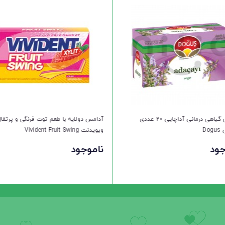
دوغوش
دمنوش آرامش بخش 20 عددی دوغوش Dogus
ناموجود