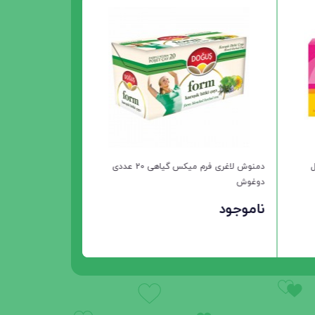
دمنوش گیاهی درمانی آداچایی 20 عددی
آدامس دولایه با طعم تو
دوغوش Dogus
ویویدنت Vivident Fruit Swing
ناموجود
ناموجود