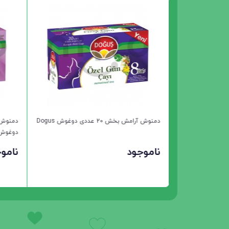
پد آرایش پاک کن سون کوئین 80 عددی seven
دمنوش رازیانه 20 عددی دوغوش
دمنوش بابونه 20 عددی 
ناموجود
ناموجود